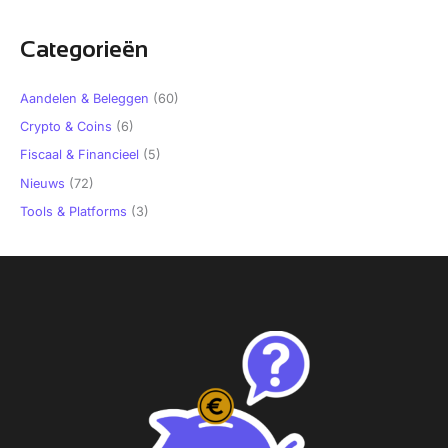
Categorieën
Aandelen & Beleggen
(60)
Crypto & Coins
(6)
Fiscaal & Financieel
(5)
Nieuws
(72)
Tools & Platforms
(3)