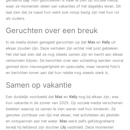
genaamd
Lily
. Hun gezinsleven is vaak te zien op sociale media,
waar ze momenten delen van vakanties of het dagelijks leven. Dit
laat zien dat ze naast hun werk ook volop bezig zijn met hun rol
als ouders.
Geruchten over een breuk
In de media doken geregeld geruchten op dat
Max
en
Kelly
uit
elkaar zouden zijn. Deze verhalen zijn echter niet juist gebleken.
Het stel laat zien dat ze nog steeds samen zijn en hecht aan elkaar
verbonden blijven. De berichten over een scheiding werden vooral
gevoed door nieuwsgierigheid en speculatie, maar recente foto’s
en berichten tonen aan dat hun relatie nog steeds sterk is.
Samen op vakantie
Een duidelijk voorbeeld dat
Max
en
Kelly
nog bij elkaar zijn, was
hun vakantie in de zomer van 2025. Op sociale media verschenen
beelden waarop ze samen te zien waren met hun kinderen. Ze
genoten zichtbaar van tijd met elkaar, met activiteiten als jetskiën
en ontspannen aan het water.
Max
werd zelfs gefotografeerd
terwijl hij liefdevol zijn dochter
Lily
vasthield. Deze momenten