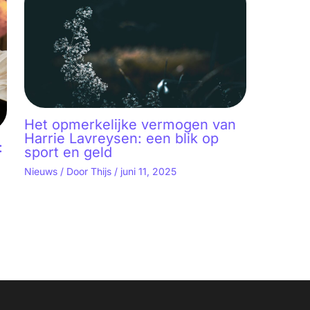
Het opmerkelijke vermogen van
Harrie Lavreysen: een blik op
:
sport en geld
Nieuws
/ Door
Thijs
/
juni 11, 2025