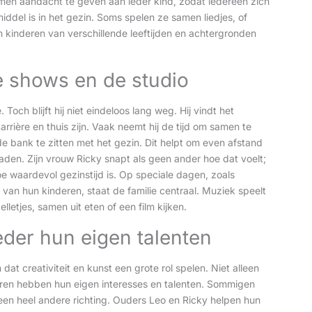
amen aandacht te geven aan ieder kind, zodat iedereen zich
iddel is in het gezin. Soms spelen ze samen liedjes, of
n kinderen van verschillende leeftijden en achtergronden
de shows en de studio
Toch blijft hij niet eindeloos lang weg. Hij vindt het
rrière en thuis zijn. Vaak neemt hij de tijd om samen te
e bank te zitten met het gezin. Dit helpt om even afstand
laden. Zijn vrouw Ricky snapt als geen ander hoe dat voelt;
e waardevol gezinstijd is. Op speciale dagen, zoals
n van hun kinderen, staat de familie centraal. Muziek speelt
pelletjes, samen uit eten of een film kijken.
der hun eigen talenten
dat creativiteit en kunst een grote rol spelen. Niet alleen
nderen hebben hun eigen interesses en talenten. Sommigen
een heel andere richting. Ouders Leo en Ricky helpen hun