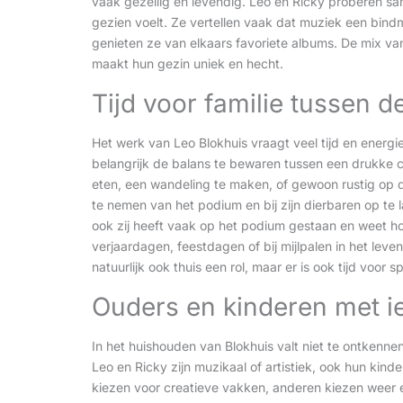
vaak gezellig en levendig. Leo en Ricky proberen s
gezien voelt. Ze vertellen vaak dat muziek een bindm
genieten ze van elkaars favoriete albums. De mix va
maakt hun gezin uniek en hecht.
Tijd voor familie tussen 
Het werk van Leo Blokhuis vraagt veel tijd en energie. 
belangrijk de balans te bewaren tussen een drukke ca
eten, een wandeling te maken, of gewoon rustig op d
te nemen van het podium en bij zijn dierbaren op te 
ook zij heeft vaak op het podium gestaan en weet ho
verjaardagen, feestdagen of bij mijlpalen in het leve
natuurlijk ook thuis een rol, maar er is ook tijd voor s
Ouders en kinderen met ie
In het huishouden van Blokhuis valt niet te ontkennen 
Leo en Ricky zijn muzikaal of artistiek, ook hun ki
kiezen voor creatieve vakken, anderen kiezen weer 