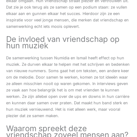
elkaar omgaan. Hun vriendschap straalt plezier en vertrouwen uit.
Dat zie je ook terug als ze samen op een podium staan: ze vullen
elkaar aan en gunnen elkaar het succes. Hierdoor zijn ze een
inspiratie voor veel jonge mensen, die merken dat vriendschap en
samenwerking echt iets moois oplevert.
De invloed van vriendschap op
hun muziek
De samenwerking tussen Numidia en Ismail heeft effect op hun
muziek. Ze durven elkaar te helpen met het schrijven en bedenken
van nieuwe nummers. Soms gaat het om teksten, een andere keer
om de melodie. Door samen te werken, komen ze tot ideeën waar
ze alleen misschien nooit op waren gekomen. In interviews geven
ze vaak aan hoe belangrijk het is om met vrienden te kunnen
werken. Ze zijn allebei open over de ups en downs in hun carrière
en kunnen daar samen over praten. Dat maakt hun band sterk en
hun muziek vernieuwend. Het is niet alleen werk, maar vooral
plezier dat ze samen maken.
Waarom spreekt deze
vriendschap zoveel mensen aan?