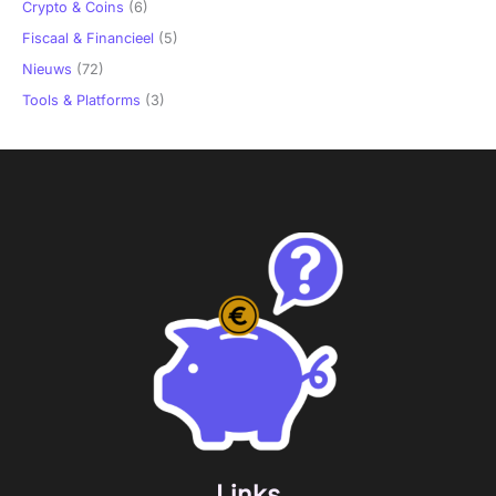
Crypto & Coins
(6)
Fiscaal & Financieel
(5)
Nieuws
(72)
Tools & Platforms
(3)
Links