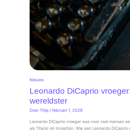
Nieuws
Leonardo DiCaprio vroeger
wereldster
Door
Thijs
/
februari 1, 2026
Leonardo DiCaprio vroeger was voor veel mensen een
als Titanic en Inception. Wie aan Leonardo DiCaprio