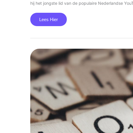
hij het jongste lid van de populaire Nederlandse You
Lees Hier
Het
Privéleven
Van
Diederik
Van
Vleuten
En
Zijn
Vriendin