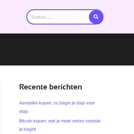
Search
for:
Recente berichten
Aandelen kopen: zo begin je stap voor
stap
Bitcoin kopen: wat je moet weten voordat
je begint