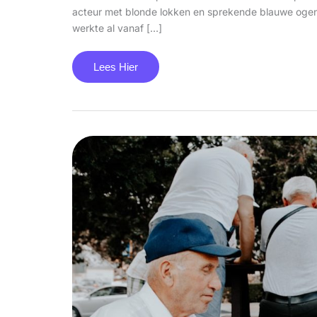
acteur met blonde lokken en sprekende blauwe ogen. 
werkte al vanaf […]
Lees Hier
Hoe
Oud
Is
Milo
Van
De
Bankzitters?
Alles
Over
De
Jongste
Bankzitter