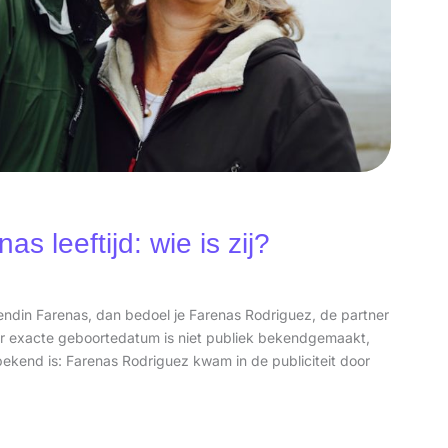
 leeftijd: wie is zij?
riendin Farenas, dan bedoel je Farenas Rodriguez, de partner
 exacte geboortedatum is niet publiek bekendgemaakt,
 bekend is: Farenas Rodriguez kwam in de publiciteit door