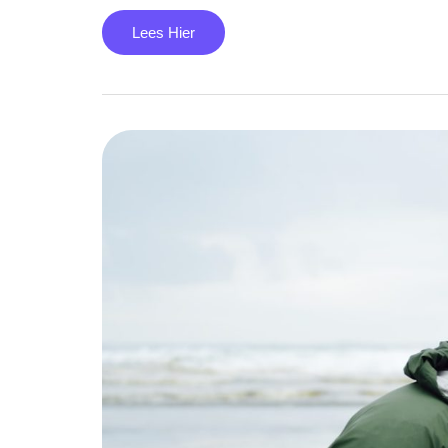
Lees Hier
Oos
Kesbeke
Vriendin
Farenas
Leeftijd:
Wie
Is
Zij?