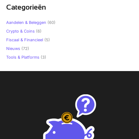
Categorieën
Aandelen & Beleggen
(60)
Crypto & Coins
(6)
Fiscaal & Financieel
(5)
Nieuws
(72)
Tools & Platforms
(3)