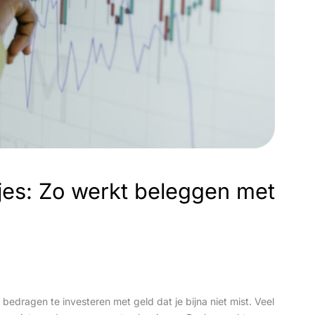
jes: Zo werkt beleggen met
edragen te investeren met geld dat je bijna niet mist. Veel