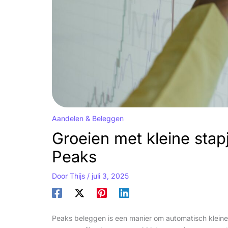
Aandelen & Beleggen
Groeien met kleine stap
Peaks
Door
Thijs
/
juli 3, 2025
Peaks beleggen is een manier om automatisch kleine b